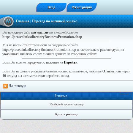
Вход
Регистрация
Главная
| Переход по внешней ссылке
Вы покидаете сайт
masteram.us
по внешней ссылке
https://proseolinksdirectoryBusinessPromotion.shop
.
Мы не несем ответственности за содержимое сайта
https://proseolinksdirectoryBusinessPromotion.shop и настоятельно рекомендуем
не
указывать
никаких своих личных данных на сторонних сайтах.
Если Вы еще не передумали, нажмите на
Перейти
.
Если Вы не хотите рисковать безопасностью компьютера, нажмите
Отмена
, или через
16
секунд вы автоматически вернётесь назад.
На главную
Онлайн: 1
Реклама
Надёжный хостинг партнер
Купить рекламу