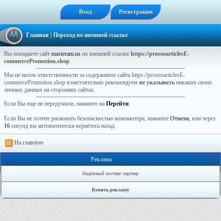
Вход
Регистрация
Главная
| Переход по внешней ссылке
Вы покидаете сайт
masteram.us
по внешней ссылке
https://proseoarticlesE-
commercePromotion.shop
.
Мы не несем ответственности за содержимое сайта https://proseoarticlesE-
commercePromotion.shop и настоятельно рекомендуем
не указывать
никаких своих
личных данных на сторонних сайтах.
Если Вы еще не передумали, нажмите на
Перейти
.
Если Вы не хотите рисковать безопасностью компьютера, нажмите
Отмена
, или через
16
секунд вы автоматически вернётесь назад.
На главную
Онлайн: 2
Реклама
Надёжный хостинг партнер
Купить рекламу