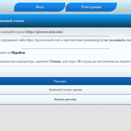
Вход
Регистрация
 внешней ссылке
 внешней ссылке
https://presssecond.com/
.
содержимое сайта https://presssecond.com/ и настоятельно рекомендуем
не указывать
ник
мите на
Перейти
.
зопасностью компьютера, нажмите
Отмена
, или через
16
секунд вы автоматически вернётес
Реклама
Надёжный хостинг партнер
Купить рекламу