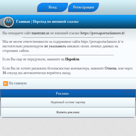
Вход
Регистрация
Главная
| Переход по внешней ссылке
Вы покидаете сайт
masteram.us
по внешней ссылке
https://presaportaclamore.it/
.
Мы не несем ответственности за содержимое сайта https://presaportaclamore.it/ и
настоятельно рекомендуем
не указывать
никаких своих личных данных на
сторонних сайтах.
Если Вы еще не передумали, нажмите на
Перейти
.
Если Вы не хотите рисковать безопасностью компьютера, нажмите
Отмена
, или через
16
секунд вы автоматически вернётесь назад.
На главную
Онлайн: 1
Реклама
Надёжный хостинг партнер
Купить рекламу