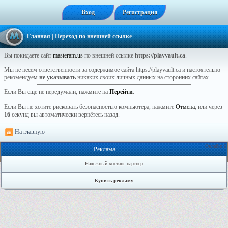
Вход
Регистрация
Главная
| Переход по внешней ссылке
Вы покидаете сайт
masteram.us
по внешней ссылке
https://playvault.ca
.
Мы не несем ответственности за содержимое сайта https://playvault.ca и настоятельно
рекомендуем
не указывать
никаких своих личных данных на сторонних сайтах.
Если Вы еще не передумали, нажмите на
Перейти
.
Если Вы не хотите рисковать безопасностью компьютера, нажмите
Отмена
, или через
16
секунд вы автоматически вернётесь назад.
На главную
Онлайн: 0
Реклама
Надёжный хостинг партнер
Купить рекламу