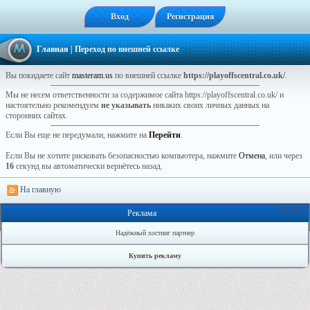
Вход
Регистрация
Главная
| Переход по внешней ссылке
Вы покидаете сайт
masteram.us
по внешней ссылке
https://playoffscentral.co.uk/
.
Мы не несем ответственности за содержимое сайта https://playoffscentral.co.uk/ и
настоятельно рекомендуем
не указывать
никаких своих личных данных на
сторонних сайтах.
Если Вы еще не передумали, нажмите на
Перейти
.
Если Вы не хотите рисковать безопасностью компьютера, нажмите
Отмена
, или через
16
секунд вы автоматически вернётесь назад.
На главную
Онлайн: 0
Реклама
Надёжный хостинг партнер
Купить рекламу