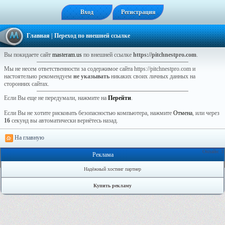
Вход
Регистрация
Главная
| Переход по внешней ссылке
Вы покидаете сайт
masteram.us
по внешней ссылке
https://pitchnestpro.com
.
Мы не несем ответственности за содержимое сайта https://pitchnestpro.com и
настоятельно рекомендуем
не указывать
никаких своих личных данных на
сторонних сайтах.
Если Вы еще не передумали, нажмите на
Перейти
.
Если Вы не хотите рисковать безопасностью компьютера, нажмите
Отмена
, или через
16
секунд вы автоматически вернётесь назад.
На главную
Онлайн: 3
Реклама
Надёжный хостинг партнер
Купить рекламу