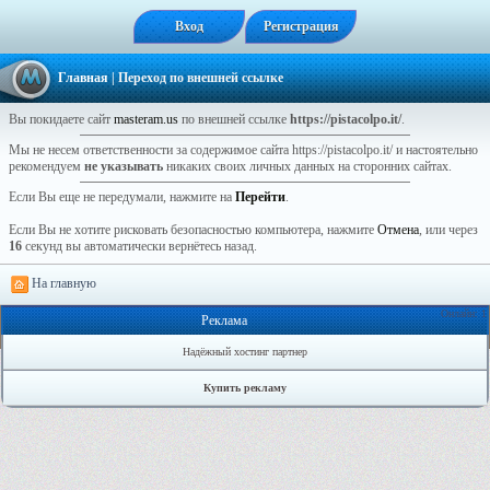
Вход
Регистрация
Главная
| Переход по внешней ссылке
Вы покидаете сайт
masteram.us
по внешней ссылке
https://pistacolpo.it/
.
Мы не несем ответственности за содержимое сайта https://pistacolpo.it/ и настоятельно
рекомендуем
не указывать
никаких своих личных данных на сторонних сайтах.
Если Вы еще не передумали, нажмите на
Перейти
.
Если Вы не хотите рисковать безопасностью компьютера, нажмите
Отмена
, или через
16
секунд вы автоматически вернётесь назад.
На главную
Онлайн: 1
Реклама
Надёжный хостинг партнер
Купить рекламу