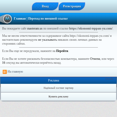
Вход
Регистрация
Главная
| Переход по внешней ссылке
Вы покидаете сайт
masteram.us
по внешней ссылке
https://okonomi-teppan-yu.com/
.
Мы не несем ответственности за содержимое сайта https://okonomi-teppan-yu.com/ и
настоятельно рекомендуем
не указывать
никаких своих личных данных на
сторонних сайтах.
Если Вы еще не передумали, нажмите на
Перейти
.
Если Вы не хотите рисковать безопасностью компьютера, нажмите
Отмена
, или через
16
секунд вы автоматически вернётесь назад.
На главную
Онлайн: 3
Реклама
Надёжный хостинг партнер
Купить рекламу