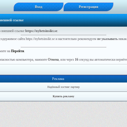
Вход
Регистрация
 внешней ссылке
 внешней ссылке
https://nyhetsinsikt.se
.
одержимое сайта https://nyhetsinsikt.se и настоятельно рекомендуем
не указывать
никак
мите на
Перейти
.
зопасностью компьютера, нажмите
Отмена
, или через
16
секунд вы автоматически вернётес
Реклама
Надёжный хостинг партнер
Купить рекламу