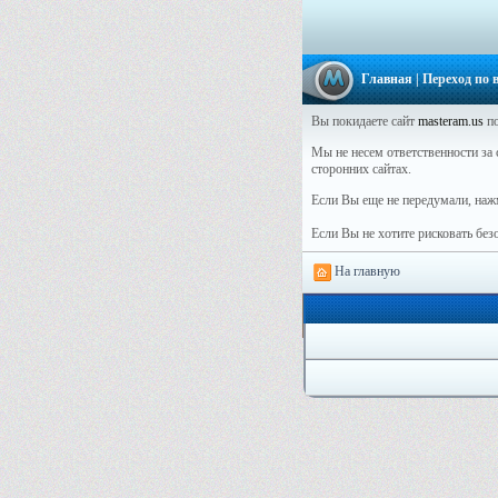
Главная
| Переход по
Вы покидаете сайт
masteram.us
по
Мы не несем ответственности за с
сторонних сайтах.
Если Вы еще не передумали, наж
Если Вы не хотите рисковать бе
На главную