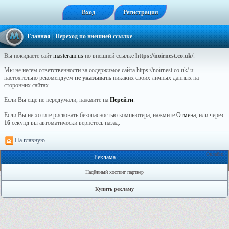
Вход
Регистрация
Главная
| Переход по внешней ссылке
Вы покидаете сайт
masteram.us
по внешней ссылке
https://noirnest.co.uk/
.
Мы не несем ответственности за содержимое сайта https://noirnest.co.uk/ и
настоятельно рекомендуем
не указывать
никаких своих личных данных на
сторонних сайтах.
Если Вы еще не передумали, нажмите на
Перейти
.
Если Вы не хотите рисковать безопасностью компьютера, нажмите
Отмена
, или через
16
секунд вы автоматически вернётесь назад.
На главную
Онлайн: 1
Реклама
Надёжный хостинг партнер
Купить рекламу