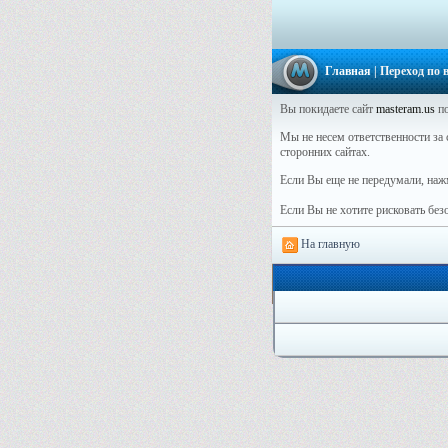
Главная
| Переход по
Вы покидаете сайт
masteram.us
по
Мы не несем ответственности за 
сторонних сайтах.
Если Вы еще не передумали, наж
Если Вы не хотите рисковать бе
На главную