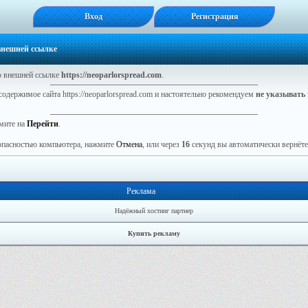
Вход
Регистрация
 внешней ссылке
 внешней ссылке
https://neoparlorspread.com
.
содержимое сайта https://neoparlorspread.com и настоятельно рекомендуем
не указывать
мите на
Перейти
.
зопасностью компьютера, нажмите
Отмена
, или через
16
секунд вы автоматически вернётес
Реклама
Надёжный хостинг партнер
Купить рекламу