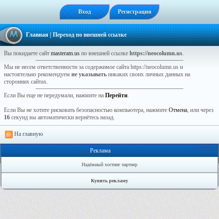
Вход
Регистрация
Главная
| Переход по внешней ссылке
Вы покидаете сайт
masteram.us
по внешней ссылке
https://neocolumn.us
.
Мы не несем ответственности за содержимое сайта https://neocolumn.us и
настоятельно рекомендуем
не указывать
никаких своих личных данных на
сторонних сайтах.
Если Вы еще не передумали, нажмите на
Перейти
.
Если Вы не хотите рисковать безопасностью компьютера, нажмите
Отмена
, или через
16
секунд вы автоматически вернётесь назад.
На главную
Онлайн: 1
Реклама
Надёжный хостинг партнер
Купить рекламу