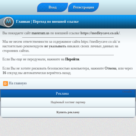
Вход
Регистрация
Главная
| Переход по внешней ссылке
Вы покидаете сайт
masteram.us
по внешней ссылке
https://medleycave.co.uk/
.
Мы не несем ответственности за содержимое сайта https://medleycave.co.uk/ и
настоятельно рекомендуем
не указывать
никаких своих личных данных на
сторонних сайтах.
Если Вы еще не передумали, нажмите на
Перейти
.
Если Вы не хотите рисковать безопасностью компьютера, нажмите
Отмена
, или через
16
секунд вы автоматически вернётесь назад.
На главную
Онлайн: 1
Реклама
Надёжный хостинг партнер
Купить рекламу