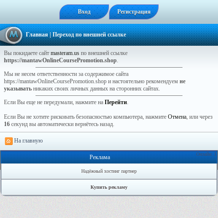
Вход
Регистрация
Главная
| Переход по внешней ссылке
Вы покидаете сайт
masteram.us
по внешней ссылке
https://mantawOnlineCoursePromotion.shop
.
Мы не несем ответственности за содержимое сайта
https://mantawOnlineCoursePromotion.shop и настоятельно рекомендуем
не
указывать
никаких своих личных данных на сторонних сайтах.
Если Вы еще не передумали, нажмите на
Перейти
.
Если Вы не хотите рисковать безопасностью компьютера, нажмите
Отмена
, или через
16
секунд вы автоматически вернётесь назад.
На главную
Онлайн: 1
Реклама
Надёжный хостинг партнер
Купить рекламу