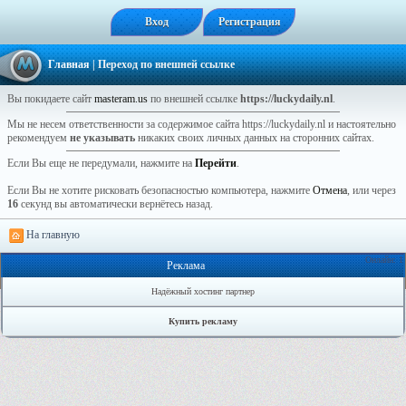
Вход
Регистрация
Главная
| Переход по внешней ссылке
Вы покидаете сайт
masteram.us
по внешней ссылке
https://luckydaily.nl
.
Мы не несем ответственности за содержимое сайта https://luckydaily.nl и настоятельно
рекомендуем
не указывать
никаких своих личных данных на сторонних сайтах.
Если Вы еще не передумали, нажмите на
Перейти
.
Если Вы не хотите рисковать безопасностью компьютера, нажмите
Отмена
, или через
16
секунд вы автоматически вернётесь назад.
На главную
Онлайн: 1
Реклама
Надёжный хостинг партнер
Купить рекламу