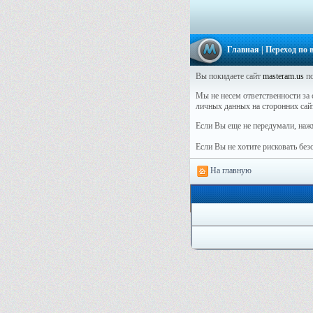
Главная
| Переход по
Вы покидаете сайт
masteram.us
по
Мы не несем ответственности за 
личных данных на сторонних сай
Если Вы еще не передумали, наж
Если Вы не хотите рисковать бе
На главную