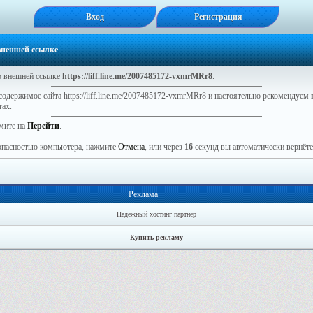
Вход
Регистрация
 внешней ссылке
 внешней ссылке
https://liff.line.me/2007485172-vxmrMRr8
.
содержимое сайта https://liff.line.me/2007485172-vxmrMRr8 и настоятельно рекомендуем
тах.
мите на
Перейти
.
зопасностью компьютера, нажмите
Отмена
, или через
16
секунд вы автоматически вернётес
Реклама
Надёжный хостинг партнер
Купить рекламу