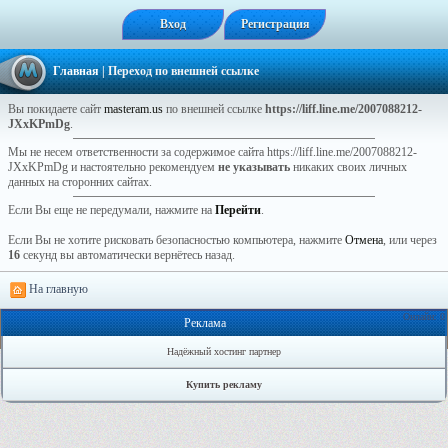
Вход
Регистрация
Главная
| Переход по внешней ссылке
Вы покидаете сайт
masteram.us
по внешней ссылке
https://liff.line.me/2007088212-
JXxKPmDg
.
Мы не несем ответственности за содержимое сайта https://liff.line.me/2007088212-
JXxKPmDg и настоятельно рекомендуем
не указывать
никаких своих личных
данных на сторонних сайтах.
Если Вы еще не передумали, нажмите на
Перейти
.
Если Вы не хотите рисковать безопасностью компьютера, нажмите
Отмена
, или через
16
секунд вы автоматически вернётесь назад.
На главную
Онлайн: 0
Реклама
Надёжный хостинг партнер
Купить рекламу