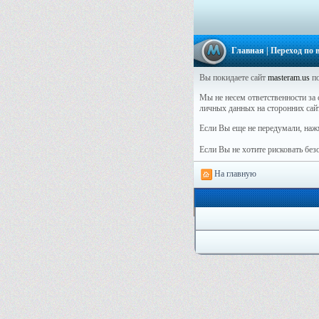
Главная
| Переход по
Вы покидаете сайт
masteram.us
по
Мы не несем ответственности за 
личных данных на сторонних сай
Если Вы еще не передумали, наж
Если Вы не хотите рисковать бе
На главную