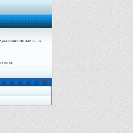
е указывать
никаких своих
ь назад.
Онлайн: 1