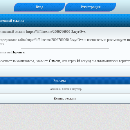
Вход
Регистрация
 внешней ссылке
 внешней ссылке
https://liff.line.me/2006766060-3azyrDvx
.
содержимое сайта https://liff.line.me/2006766060-3azyrDvx и настоятельно рекомендуем
н
тах.
мите на
Перейти
.
зопасностью компьютера, нажмите
Отмена
, или через
16
секунд вы автоматически вернётес
Реклама
Надёжный хостинг партнер
Купить рекламу