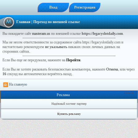
Вход
Регистрация
Главная
| Переход по внешней ссылке
Вы покидаете сайт
masteram.us
по внешней ссылке
https://legacyslotdaily.com
.
Мы не несем ответственности за содержимое сайта https://legacyslotdaily.com и
настоятельно рекомендуем
не указывать
никаких своих личных данных на
сторонних сайтах.
Если Вы еще не передумали, нажмите на
Перейти
.
Если Вы не хотите рисковать безопасностью компьютера, нажмите
Отмена
, или через
16
секунд вы автоматически вернётесь назад.
На главную
Онлайн: 3
Реклама
Надёжный хостинг партнер
Купить рекламу