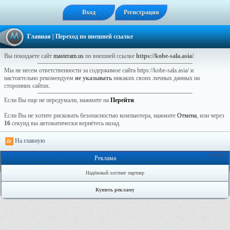
Вход
Регистрация
Главная
| Переход по внешней ссылке
Вы покидаете сайт
masteram.us
по внешней ссылке
https://kobe-sala.asia/
.
Мы не несем ответственности за содержимое сайта https://kobe-sala.asia/ и
настоятельно рекомендуем
не указывать
никаких своих личных данных на
сторонних сайтах.
Если Вы еще не передумали, нажмите на
Перейти
.
Если Вы не хотите рисковать безопасностью компьютера, нажмите
Отмена
, или через
16
секунд вы автоматически вернётесь назад.
На главную
Онлайн: 0
Реклама
Надёжный хостинг партнер
Купить рекламу