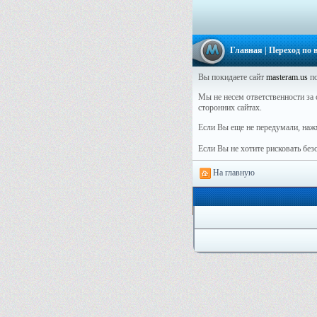
Главная
| Переход по
Вы покидаете сайт
masteram.us
по
Мы не несем ответственности за с
сторонних сайтах.
Если Вы еще не передумали, наж
Если Вы не хотите рисковать бе
На главную