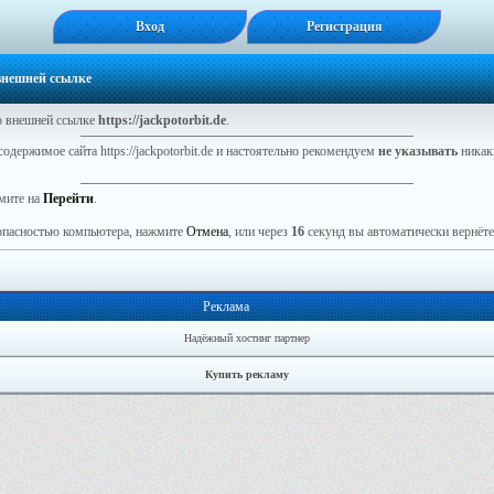
Вход
Регистрация
 внешней ссылке
 внешней ссылке
https://jackpotorbit.de
.
одержимое сайта https://jackpotorbit.de и настоятельно рекомендуем
не указывать
никак
мите на
Перейти
.
зопасностью компьютера, нажмите
Отмена
, или через
16
секунд вы автоматически вернётес
Реклама
Надёжный хостинг партнер
Купить рекламу