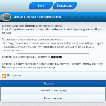
Вход
Регистрация
Главная
| Переход по внешней ссылке
Вы покидаете сайт
masteram.us
по внешней ссылке
https://hygeniewashrooms.co.uk/product/urizap-uric-acid-digestor-granules-1kg-x-
10-pack
.
Мы не несем ответственности за содержимое сайта
https://hygeniewashrooms.co.uk/product/urizap-uric-acid-digestor-granules-1kg-x-10-pack
и настоятельно рекомендуем
не указывать
никаких своих личных данных на
сторонних сайтах.
Если Вы еще не передумали, нажмите на
Перейти
.
Если Вы не хотите рисковать безопасностью компьютера, нажмите
Отмена
, или через
16
секунд вы автоматически вернётесь назад.
На главную
Онлайн: 2
Реклама
Надёжный хостинг партнер
Купить рекламу