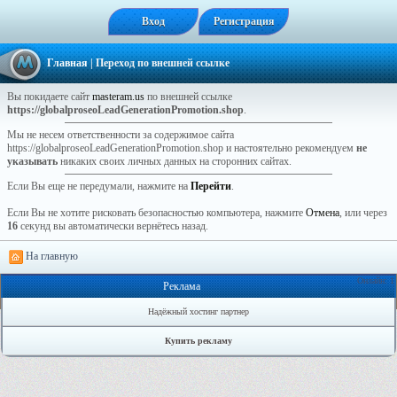
Вход
Регистрация
Главная
| Переход по внешней ссылке
Вы покидаете сайт
masteram.us
по внешней ссылке
https://globalproseoLeadGenerationPromotion.shop
.
Мы не несем ответственности за содержимое сайта
https://globalproseoLeadGenerationPromotion.shop и настоятельно рекомендуем
не
указывать
никаких своих личных данных на сторонних сайтах.
Если Вы еще не передумали, нажмите на
Перейти
.
Если Вы не хотите рисковать безопасностью компьютера, нажмите
Отмена
, или через
16
секунд вы автоматически вернётесь назад.
На главную
Онлайн: 1
Реклама
Надёжный хостинг партнер
Купить рекламу