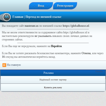
Вход
Регистрация
Главная
| Переход по внешней ссылке
Вы покидаете сайт
masteram.us
по внешней ссылке
https://globalhouse.nl
.
Мы не несем ответственности за содержимое сайта https://globalhouse.nl и
настоятельно рекомендуем
не указывать
никаких своих личных данных на
сторонних сайтах.
Если Вы еще не передумали, нажмите на
Перейти
.
Если Вы не хотите рисковать безопасностью компьютера, нажмите
Отмена
, или через
16
секунд вы автоматически вернётесь назад.
На главную
Онлайн: 2
Реклама
Надёжный хостинг партнер
Купить рекламу