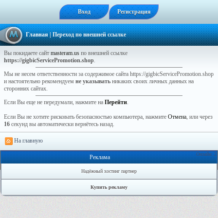
Вход
Регистрация
Главная
| Переход по внешней ссылке
Вы покидаете сайт
masteram.us
по внешней ссылке
https://gigbicServicePromotion.shop
.
Мы не несем ответственности за содержимое сайта https://gigbicServicePromotion.shop
и настоятельно рекомендуем
не указывать
никаких своих личных данных на
сторонних сайтах.
Если Вы еще не передумали, нажмите на
Перейти
.
Если Вы не хотите рисковать безопасностью компьютера, нажмите
Отмена
, или через
16
секунд вы автоматически вернётесь назад.
На главную
Онлайн: 2
Реклама
Надёжный хостинг партнер
Купить рекламу