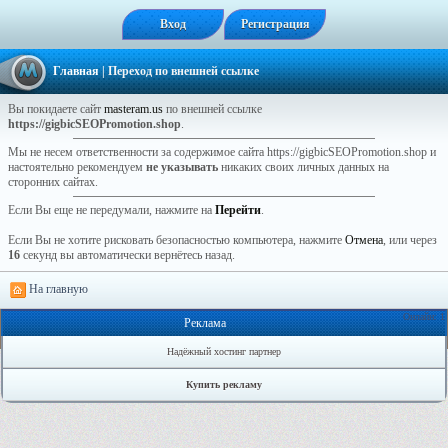
Вход
Регистрация
Главная
| Переход по внешней ссылке
Вы покидаете сайт
masteram.us
по внешней ссылке
https://gigbicSEOPromotion.shop
.
Мы не несем ответственности за содержимое сайта https://gigbicSEOPromotion.shop и
настоятельно рекомендуем
не указывать
никаких своих личных данных на
сторонних сайтах.
Если Вы еще не передумали, нажмите на
Перейти
.
Если Вы не хотите рисковать безопасностью компьютера, нажмите
Отмена
, или через
16
секунд вы автоматически вернётесь назад.
На главную
Онлайн: 1
Реклама
Надёжный хостинг партнер
Купить рекламу