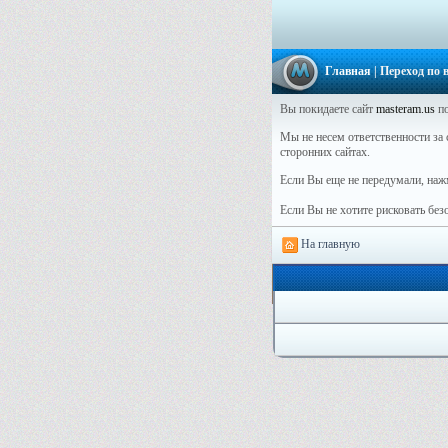
Главная
| Переход по
Вы покидаете сайт
masteram.us
по
Мы не несем ответственности за с
сторонних сайтах.
Если Вы еще не передумали, наж
Если Вы не хотите рисковать бе
На главную