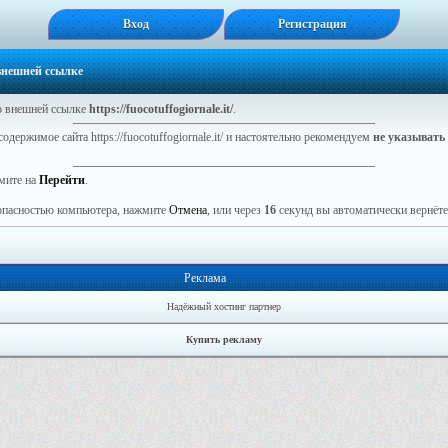
Вход
Регистрация
 внешней ссылке
 внешней ссылке
https://fuocotuffogiornale.it/
.
одержимое сайта https://fuocotuffogiornale.it/ и настоятельно рекомендуем
не указывать
мите на
Перейти
.
зопасностью компьютера, нажмите
Отмена
, или через
16
секунд вы автоматически вернётес
Реклама
Надёжный хостинг партнер
Купить рекламу