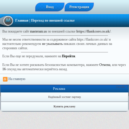
Вход
Регистрация
Главная
| Переход по внешней ссылке
Вы покидаете сайт
masteram.us
по внешней ссылке
https://flankcore.co.uk/
.
Мы не несем ответственности за содержимое сайта https://flankcore.co.uk/ и
настоятельно рекомендуем
не указывать
никаких своих личных данных на
сторонних сайтах.
Если Вы еще не передумали, нажмите на
Перейти
.
Если Вы не хотите рисковать безопасностью компьютера, нажмите
Отмена
, или через
16
секунд вы автоматически вернётесь назад.
На главную
Онлайн: 3
Реклама
Надёжный хостинг партнер
Купить рекламу