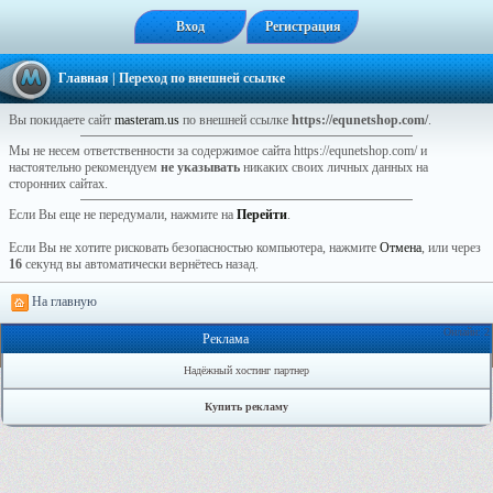
Вход
Регистрация
Главная
| Переход по внешней ссылке
Вы покидаете сайт
masteram.us
по внешней ссылке
https://equnetshop.com/
.
Мы не несем ответственности за содержимое сайта https://equnetshop.com/ и
настоятельно рекомендуем
не указывать
никаких своих личных данных на
сторонних сайтах.
Если Вы еще не передумали, нажмите на
Перейти
.
Если Вы не хотите рисковать безопасностью компьютера, нажмите
Отмена
, или через
16
секунд вы автоматически вернётесь назад.
На главную
Онлайн: 2
Реклама
Надёжный хостинг партнер
Купить рекламу