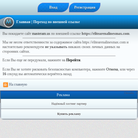
Вход
Регистрация
Главная
| Переход по внешней ссылке
Вы покидаете сайт
masteram.us
по внешней ссылке
https://elitearenalinesmax.com
.
Мы не несем ответственности за содержимое сайта https://elitearenalinesmax.com и
настоятельно рекомендуем
не указывать
никаких своих личных данных на
сторонних сайтах.
Если Вы еще не передумали, нажмите на
Перейти
.
Если Вы не хотите рисковать безопасностью компьютера, нажмите
Отмена
, или через
16
секунд вы автоматически вернётесь назад.
На главную
Онлайн: 4
Реклама
Надёжный хостинг партнер
Купить рекламу