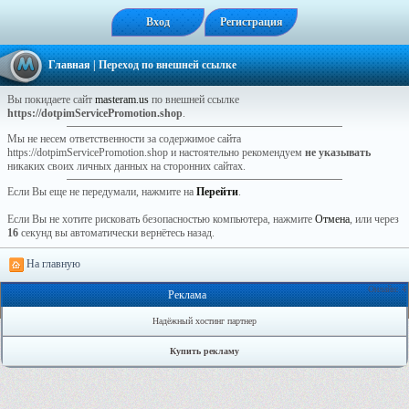
Вход
Регистрация
Главная
| Переход по внешней ссылке
Вы покидаете сайт
masteram.us
по внешней ссылке
https://dotpimServicePromotion.shop
.
Мы не несем ответственности за содержимое сайта
https://dotpimServicePromotion.shop и настоятельно рекомендуем
не указывать
никаких своих личных данных на сторонних сайтах.
Если Вы еще не передумали, нажмите на
Перейти
.
Если Вы не хотите рисковать безопасностью компьютера, нажмите
Отмена
, или через
16
секунд вы автоматически вернётесь назад.
На главную
Онлайн: 4
Реклама
Надёжный хостинг партнер
Купить рекламу