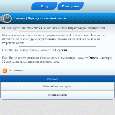
Вход
Регистрация
Главная
| Переход по внешней ссылке
Вы покидаете сайт
masteram.us
по внешней ссылке
https://dailybuzzsphere.com
.
Мы не несем ответственности за содержимое сайта https://dailybuzzsphere.com и
настоятельно рекомендуем
не указывать
никаких своих личных данных на
сторонних сайтах.
Если Вы еще не передумали, нажмите на
Перейти
.
Если Вы не хотите рисковать безопасностью компьютера, нажмите
Отмена
, или через
16
секунд вы автоматически вернётесь назад.
На главную
Онлайн: 0
Реклама
Надёжный хостинг партнер
Купить рекламу