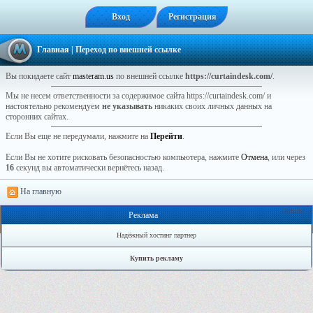
Вход
Регистрация
Главная
| Переход по внешней ссылке
Вы покидаете сайт
masteram.us
по внешней ссылке
https://curtaindesk.com/
.
Мы не несем ответственности за содержимое сайта https://curtaindesk.com/ и
настоятельно рекомендуем
не указывать
никаких своих личных данных на
сторонних сайтах.
Если Вы еще не передумали, нажмите на
Перейти
.
Если Вы не хотите рисковать безопасностью компьютера, нажмите
Отмена
, или через
16
секунд вы автоматически вернётесь назад.
На главную
Онлайн: 3
Реклама
Надёжный хостинг партнер
Купить рекламу