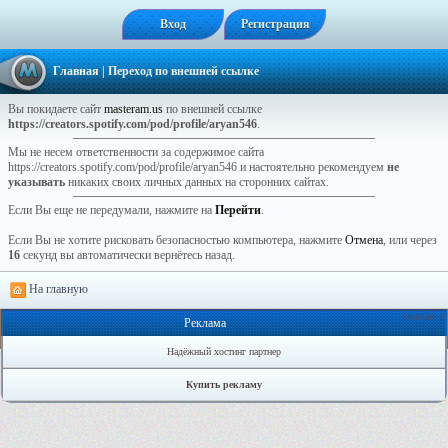
Вход
Регистрация
Главная
| Переход по внешней ссылке
Вы покидаете сайт
masteram.us
по внешней ссылке
https://creators.spotify.com/pod/profile/aryan546
.
Мы не несем ответственности за содержимое сайта
https://creators.spotify.com/pod/profile/aryan546 и настоятельно рекомендуем
не
указывать
никаких своих личных данных на сторонних сайтах.
Если Вы еще не передумали, нажмите на
Перейти
.
Если Вы не хотите рисковать безопасностью компьютера, нажмите
Отмена
, или через
16
секунд вы автоматически вернётесь назад.
На главную
Онлайн: 0
Реклама
Надёжный хостинг партнер
Купить рекламу