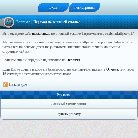
Вход
Регистрация
Главная
| Переход по внешней ссылке
Вы покидаете сайт
masteram.us
по внешней ссылке
https://correspondentdaily.co.uk/
.
Мы не несем ответственности за содержимое сайта https://correspondentdaily.co.uk/ и
настоятельно рекомендуем
не указывать
никаких своих личных данных на
сторонних сайтах.
Если Вы еще не передумали, нажмите на
Перейти
.
Если Вы не хотите рисковать безопасностью компьютера, нажмите
Отмена
, или через
16
секунд вы автоматически вернётесь назад.
На главную
Онлайн: 2
Реклама
Надёжный хостинг партнер
Купить рекламу