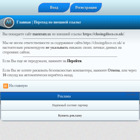
Вход
Регистрация
Главная
| Переход по внешней ссылке
Вы покидаете сайт
masteram.us
по внешней ссылке
https://closingdisco.co.uk/
.
Мы не несем ответственности за содержимое сайта https://closingdisco.co.uk/ и
настоятельно рекомендуем
не указывать
никаких своих личных данных на
сторонних сайтах.
Если Вы еще не передумали, нажмите на
Перейти
.
Если Вы не хотите рисковать безопасностью компьютера, нажмите
Отмена
, или через
16
секунд вы автоматически вернётесь назад.
На главную
Онлайн: 2
Реклама
Надёжный хостинг партнер
Купить рекламу