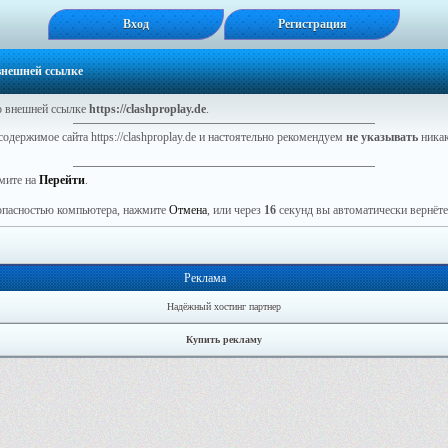
Вход
Регистрация
 внешней ссылке
 внешней ссылке
https://clashproplay.de
.
одержимое сайта https://clashproplay.de и настоятельно рекомендуем
не указывать
никак
мите на
Перейти
.
зопасностью компьютера, нажмите
Отмена
, или через
16
секунд вы автоматически вернётес
Реклама
Надёжный хостинг партнер
Купить рекламу