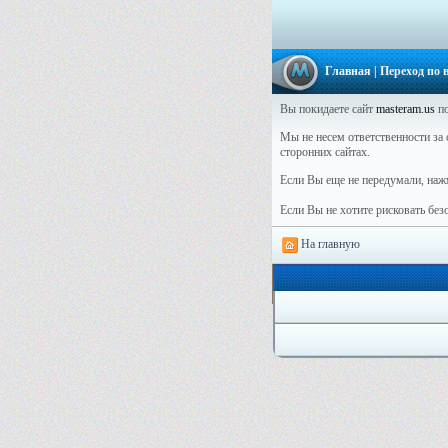
Главная
| Переход по
Вы покидаете сайт
masteram.us
по
Мы не несем ответственности за с
сторонних сайтах.
Если Вы еще не передумали, наж
Если Вы не хотите рисковать бе
На главную