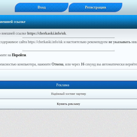
Вход
Регистрация
 внешней ссылке
 внешней ссылке
https://cherkaski.info/uk
.
одержимое сайта https://cherkaski.info/uk и настоятельно рекомендуем
не указывать
ник
мите на
Перейти
.
зопасностью компьютера, нажмите
Отмена
, или через
16
секунд вы автоматически вернётес
Реклама
Надёжный хостинг партнер
Купить рекламу