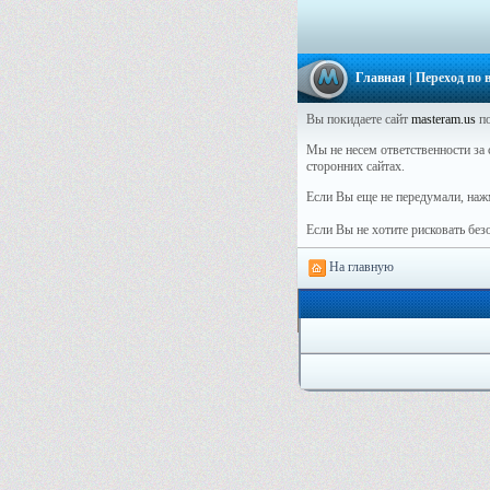
Главная
| Переход по
Вы покидаете сайт
masteram.us
по
Мы не несем ответственности за с
сторонних сайтах.
Если Вы еще не передумали, наж
Если Вы не хотите рисковать бе
На главную