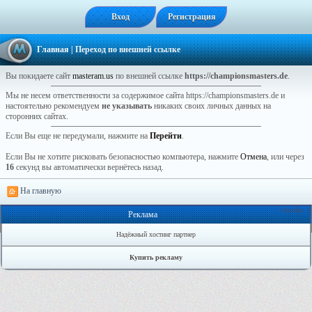
Вход
Регистрация
Главная
| Переход по внешней ссылке
Вы покидаете сайт
masteram.us
по внешней ссылке
https://championsmasters.de
.
Мы не несем ответственности за содержимое сайта https://championsmasters.de и
настоятельно рекомендуем
не указывать
никаких своих личных данных на
сторонних сайтах.
Если Вы еще не передумали, нажмите на
Перейти
.
Если Вы не хотите рисковать безопасностью компьютера, нажмите
Отмена
, или через
16
секунд вы автоматически вернётесь назад.
На главную
Онлайн: 1
Реклама
Надёжный хостинг партнер
Купить рекламу