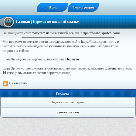
Вход
Регистрация
Главная
| Переход по внешней ссылке
Вы покидаете сайт
masteram.us
по внешней ссылке
https://beatdispatch.com/
.
Мы не несем ответственности за содержимое сайта https://beatdispatch.com/ и
настоятельно рекомендуем
не указывать
никаких своих личных данных на
сторонних сайтах.
Если Вы еще не передумали, нажмите на
Перейти
.
Если Вы не хотите рисковать безопасностью компьютера, нажмите
Отмена
, или через
16
секунд вы автоматически вернётесь назад.
На главную
Онлайн: 2
Реклама
Надёжный хостинг партнер
Купить рекламу