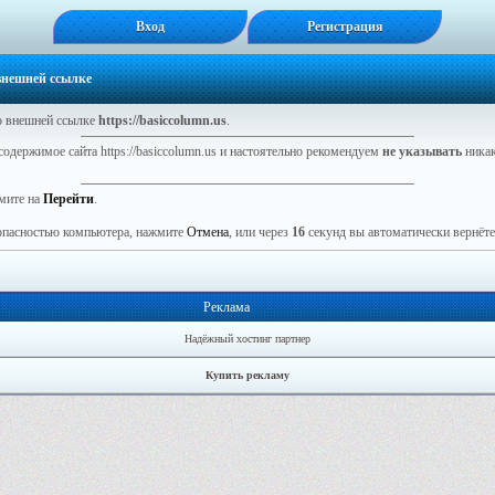
Вход
Регистрация
 внешней ссылке
 внешней ссылке
https://basiccolumn.us
.
содержимое сайта https://basiccolumn.us и настоятельно рекомендуем
не указывать
никак
мите на
Перейти
.
зопасностью компьютера, нажмите
Отмена
, или через
16
секунд вы автоматически вернётес
Реклама
Надёжный хостинг партнер
Купить рекламу