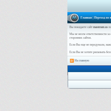
Главная
| Переход по
Вы покидаете сайт
masteram.us
по
Мы не несем ответственности за 
сторонних сайтах.
Если Вы еще не передумали, наж
Если Вы не хотите рисковать бе
На главную