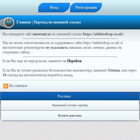
Вход
Регистрация
Главная
| Переход по внешней ссылке
Вы покидаете сайт
masteram.us
по внешней ссылке
https://athletedrop.co.uk/
.
Мы не несем ответственности за содержимое сайта https://athletedrop.co.uk/ и
настоятельно рекомендуем
не указывать
никаких своих личных данных на
сторонних сайтах.
Если Вы еще не передумали, нажмите на
Перейти
.
Если Вы не хотите рисковать безопасностью компьютера, нажмите
Отмена
, или через
16
секунд вы автоматически вернётесь назад.
На главную
Онлайн: 2
Реклама
Надёжный хостинг партнер
Купить рекламу