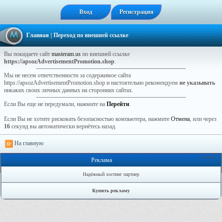
Вход
Регистрация
Главная
| Переход по внешней ссылке
Вы покидаете сайт
masteram.us
по внешней ссылке
https://apsozAdvertisementPromotion.shop
.
Мы не несем ответственности за содержимое сайта
https://apsozAdvertisementPromotion.shop и настоятельно рекомендуем
не указывать
никаких своих личных данных на сторонних сайтах.
Если Вы еще не передумали, нажмите на
Перейти
.
Если Вы не хотите рисковать безопасностью компьютера, нажмите
Отмена
, или через
16
секунд вы автоматически вернётесь назад.
На главную
Онлайн: 1
Реклама
Надёжный хостинг партнер
Купить рекламу