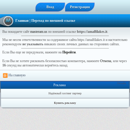
Вход
Регистрация
Главная
| Переход по внешней ссылке
Вы покидаете сайт
masteram.us
по внешней ссылке
https://amalfilakes.it
.
Мы не несем ответственности за содержимое сайта https://amalfilakes.it и настоятельно
рекомендуем
не указывать
никаких своих личных данных на сторонних сайтах.
Если Вы еще не передумали, нажмите на
Перейти
.
Если Вы не хотите рисковать безопасностью компьютера, нажмите
Отмена
, или через
16
секунд вы автоматически вернётесь назад.
На главную
Онлайн: 1
Реклама
Надёжный хостинг партнер
Купить рекламу