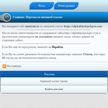
Вход
Регистрация
Главная
| Переход по внешней ссылке
Вы покидаете сайт
masteram.us
по внешней ссылке
https://alphablackjackpro.com
.
Мы не несем ответственности за содержимое сайта https://alphablackjackpro.com и
настоятельно рекомендуем
не указывать
никаких своих личных данных на
сторонних сайтах.
Если Вы еще не передумали, нажмите на
Перейти
.
Если Вы не хотите рисковать безопасностью компьютера, нажмите
Отмена
, или через
16
секунд вы автоматически вернётесь назад.
На главную
Онлайн: 0
Реклама
Надёжный хостинг партнер
Купить рекламу