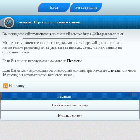
Вход
Регистрация
Главная
| Переход по внешней ссылке
Вы покидаете сайт
masteram.us
по внешней ссылке
https://alltagsmomente.at
.
Мы не несем ответственности за содержимое сайта https://alltagsmomente.at и
настоятельно рекомендуем
не указывать
никаких своих личных данных на
сторонних сайтах.
Если Вы еще не передумали, нажмите на
Перейти
.
Если Вы не хотите рисковать безопасностью компьютера, нажмите
Отмена
, или через
16
секунд вы автоматически вернётесь назад.
На главную
Онлайн: 0
Реклама
Надёжный хостинг партнер
Купить рекламу