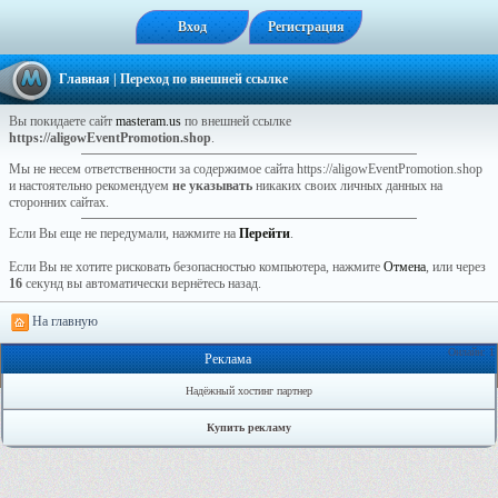
Вход
Регистрация
Главная
| Переход по внешней ссылке
Вы покидаете сайт
masteram.us
по внешней ссылке
https://aligowEventPromotion.shop
.
Мы не несем ответственности за содержимое сайта https://aligowEventPromotion.shop
и настоятельно рекомендуем
не указывать
никаких своих личных данных на
сторонних сайтах.
Если Вы еще не передумали, нажмите на
Перейти
.
Если Вы не хотите рисковать безопасностью компьютера, нажмите
Отмена
, или через
16
секунд вы автоматически вернётесь назад.
На главную
Онлайн: 1
Реклама
Надёжный хостинг партнер
Купить рекламу