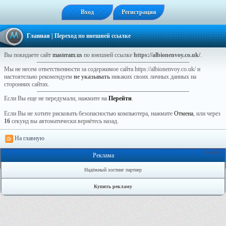
Вход
Регистрация
Главная
| Переход по внешней ссылке
Вы покидаете сайт
masteram.us
по внешней ссылке
https://albionenvoy.co.uk/
.
Мы не несем ответственности за содержимое сайта https://albionenvoy.co.uk/ и
настоятельно рекомендуем
не указывать
никаких своих личных данных на
сторонних сайтах.
Если Вы еще не передумали, нажмите на
Перейти
.
Если Вы не хотите рисковать безопасностью компьютера, нажмите
Отмена
, или через
16
секунд вы автоматически вернётесь назад.
На главную
Онлайн: 2
Реклама
Надёжный хостинг партнер
Купить рекламу