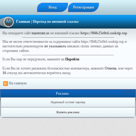
Вход
Регистрация
Главная
| Переход по внешней ссылке
Вы покидаете сайт
masteram.us
по внешней ссылке
https://9l4b25e0td.cooktip.top
.
Мы не несем ответственности за содержимое сайта https://9l4b25e0td.cooktip.top и
настоятельно рекомендуем
не указывать
никаких своих личных данных на
сторонних сайтах.
Если Вы еще не передумали, нажмите на
Перейти
.
Если Вы не хотите рисковать безопасностью компьютера, нажмите
Отмена
, или через
16
секунд вы автоматически вернётесь назад.
На главную
Онлайн: 2
Реклама
Надёжный хостинг партнер
Купить рекламу